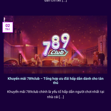
dẫn chi tiết [...]
02
Th1
Khuyến mãi 789club – Tổng hợp ưu đãi hấp dẫn dành cho tân
thủ
Khuyến mãi 789club chính là yếu tố hấp dẫn người chơi nhất tại
nhà cái [...]