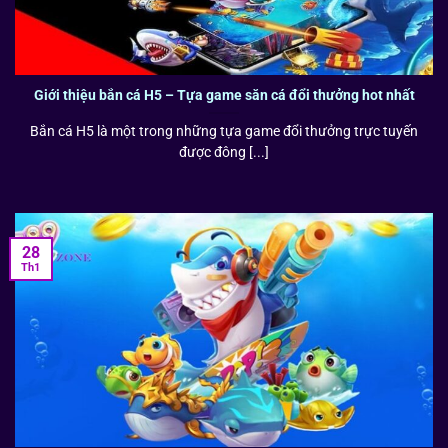
Giới thiệu bắn cá H5 – Tựa game săn cá đổi thưởng hot nhất
Bắn cá H5 là một trong những tựa game đổi thưởng trực tuyến
được đông [...]
28
Th1