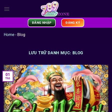
Bỏ
qua
nội
dung
ĐĂNG NHẬP
ĐĂNG KÝ
Home
-
Blog
LƯU TRỮ DANH MỤC:
BLOG
01
Th5