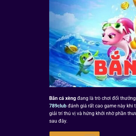
Bắn cá xèng
đang là trò chơi đổi thưởng
789club
đánh giá rất cao game này khi 
giải trí thú vị và hứng khởi nhờ phần t
sau đây.