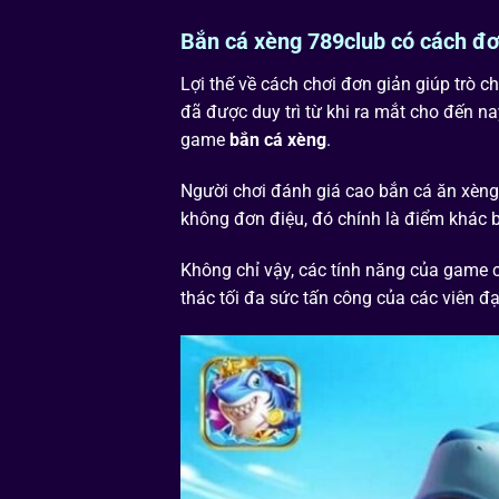
Bắn cá xèng 789club có cách đơ
Lợi thế về cách chơi đơn giản giúp trò c
đã được duy trì từ khi ra mắt cho đến nay
game
bắn cá xèng
.
Người chơi đánh giá cao bắn cá ăn xèn
không đơn điệu, đó chính là điểm khác bi
Không chỉ vậy, các tính năng của game 
thác tối đa sức tấn công của các viên đạ