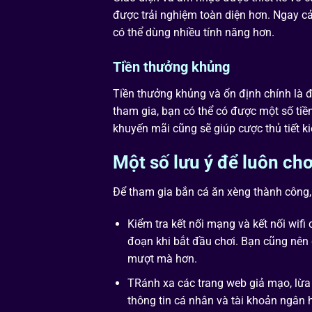
được trải nghiệm toàn diện hơn. Ngay c
có thể dùng nhiều tính năng hơn.
Tiền thưởng khủng
Tiền thưởng khủng và ổn định chính là đ
tham gia, bạn có thể có được một số tiề
khuyến mãi cũng sẽ giúp cược thủ tiết k
Một số lưu ý để luôn ch
Để tham gia bắn cá ăn xèng thành công,
Kiểm tra kết nối mạng và kết nối wifi
đoạn khi bắt đầu chơi. Bạn cũng nên
mượt mà hơn.
TRánh xa các trang web giả mạo, lừa 
thông tin cá nhân và tài khoản ngân 