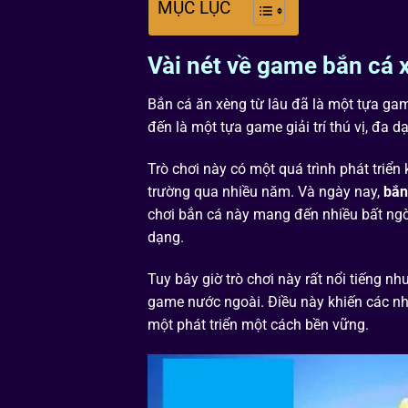
MỤC LỤC
Vài nét về game bắn cá 
Bắn cá ăn xèng từ lâu đã là một tựa gam
đến là một tựa game giải trí thú vị, đa
Trò chơi này có một quá trình phát triển
trường qua nhiều năm. Và ngày nay,
bắn
chơi bắn cá này mang đến nhiều bất ng
dạng.
Tuy bây giờ trò chơi này rất nổi tiếng nh
game nước ngoài. Điều này khiến các nh
một phát triển một cách bền vững.