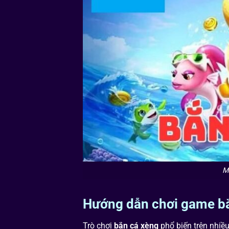
M
Hướng dẫn chơi game b
Trò chơi
bắn cá xèng
phổ biến trên nhiề