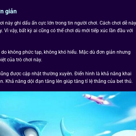
n giản
hơi này ghi dấu ấn cực lớn trong tin người chơi. Cách chơi dễ nà
. Vì vậy, bất kỳ ai cũng có thể chơi dù mới tiếp xúc lần đầu với
g do không phức tạp, không khó hiểu. Mặc dù đơn giản nhưng
ệt của trò chơi này.
cũng được cập nhật thường xuyên. Điển hình là khả năng khai
n. Khả năng dội đạn tăng lên giúp tăng tỉ lệ thắng của bet thủ.