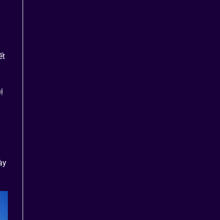
ết
ị
ày