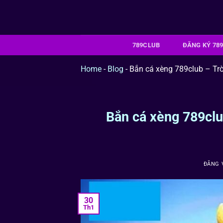
Bỏ
qua
nội
dung
789CLUB
ĐĂNG KÝ 78
Home
-
Blog
-
Bắn cá xèng 789club – Trò
Bắn cá xèng 789clu
ĐĂNG
30
Th1