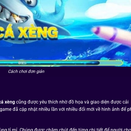
Cách chơi đơn giản
cá xèng
cũng được yêu thích nhờ đồ họa và giao diện được cải
 game đã cập nhật nhiều lần với nhiều đổi mới về hình ảnh để p
ùng tỉ mỉ. Chúng được chăm chút đến từng chi tiết để người chơ