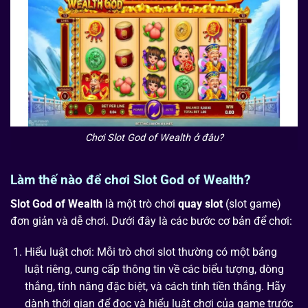
Chơi Slot God of Wealth ở đâu?
Làm thế nào để chơi Slot God of Wealth?
Slot God of Wealth
là một trò chơi
quay slot
(slot game)
đơn giản và dễ chơi. Dưới đây là các bước cơ bản để chơi:
Hiểu luật chơi:
Mỗi trò chơi slot thường có một bảng
luật riêng, cung cấp thông tin về các biểu tượng, dòng
thắng, tính năng đặc biệt, và cách tính tiền thắng. Hãy
dành thời gian để đọc và hiểu luật chơi của game trước