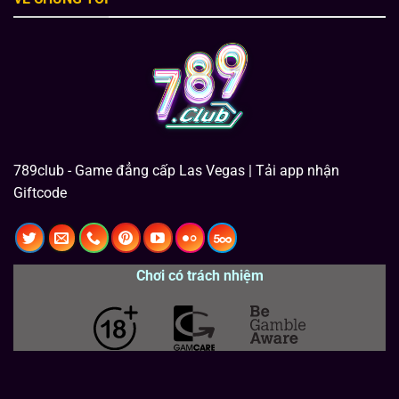
789club - Game đẳng cấp Las Vegas | Tải app nhận
Giftcode
Chơi có trách nhiệm