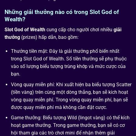
Những giải thưởng nào có trong Slot God of
Wealth?
Slot God of Wealth
cung cấp cho người chơi nhiều
giải
thưởng
(prizes) hấp dẫn, bao gồm:
Thưởng tiền mặt:
Đây là giải thưởng phổ biến nhất
trong Slot God of Wealth. Số tiền thưởng sẽ phụ thuộc
vào số lượng biểu tượng trùng khớp và mức cược của
bạn.
Vòng quay miễn phí:
Khi xuất hiện
ba biểu tượng Scatter
(tiền vàng) trên cùng một dòng thắng, bạn sẽ kích hoạt
vòng quay miễn phí
. Trong vòng quay miễn phí, bạn sẽ
được quay miễn phí mà không cần đặt cược.
Game thưởng: Biểu tượng Wild
(lingot vàng) có thể kích
hoạt
game thưởng
. Trong game thưởng, bạn sẽ có cơ
hội tham gia các trò chơi mini để nhận thêm giải