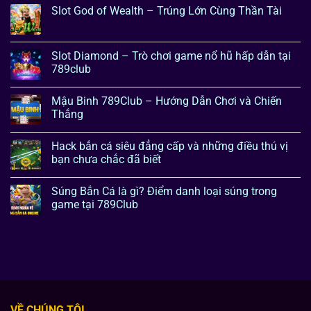
Slot God of Wealth – Trúng Lớn Cùng Thần Tài
Slot Diamond – Trò chơi game nổ hũ hấp dẫn tại
789club
Mậu Binh 789Club – Hướng Dẫn Chơi và Chiến
Thắng
Hack bắn cá siêu đẳng cấp và những điều thú vị
bạn chưa chắc đã biết
Súng Bắn Cá là gì? Điểm danh loại súng trong
game tại 789Club
VỀ CHÚNG TÔI