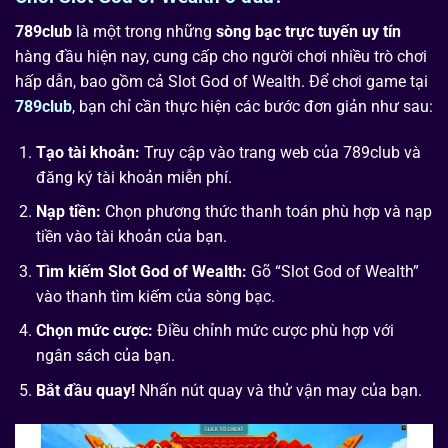
789club
là một trong những
sòng bạc trực tuyến uy tín
hàng đầu hiện nay, cung cấp cho người chơi nhiều trò chơi
hấp dẫn, bao gồm cả Slot God of Wealth. Để chơi game tại
789club
, bạn chỉ cần thực hiện các bước đơn giản như sau:
Tạo tài khoản:
Truy cập vào trang web của 789club và
đăng ký tài khoản miễn phí.
Nạp tiền:
Chọn phương thức thanh toán phù hợp và nạp
tiền vào tài khoản của bạn.
Tìm kiếm Slot God of Wealth:
Gõ “Slot God of Wealth”
vào thanh tìm kiếm của sòng bạc.
Chọn mức cược:
Điều chỉnh mức cược phù hợp với
ngân sách của bạn.
Bắt đầu quay!
Nhấn nút quay và thử vận may của bạn.