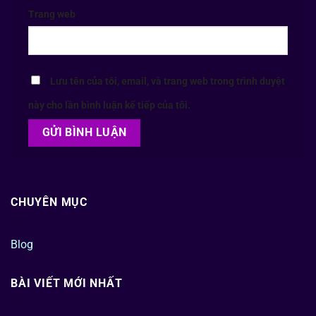
Trang web
Lưu tên của tôi, email, và trang web trong trình duyệt
này cho lần bình luận kế tiếp của tôi.
CHUYÊN MỤC
Blog
BÀI VIẾT MỚI NHẤT