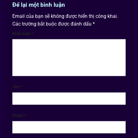
Để lại một bình luận
Email của bạn sẽ không được hiển thị công khai.
Các trường bắt buộc được đánh dấu
*
Bình luận
*
Tên
*
Email
*