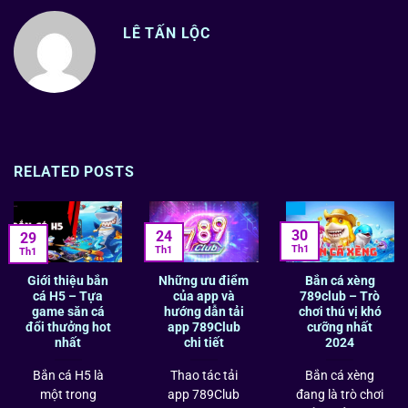
LÊ TẤN LỘC
RELATED POSTS
30
24
29
Th1
Th1
Th1
Giới thiệu bắn
Những ưu điểm
Bắn cá xèng
cá H5 – Tựa
của app và
789club – Trò
game săn cá
hướng dẫn tải
chơi thú vị khó
đổi thưởng hot
app 789Club
cưỡng nhất
nhất
chi tiết
2024
Bắn cá H5 là
Thao tác tải
Bắn cá xèng
một trong
app 789Club
đang là trò chơi