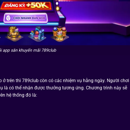
i app săn khuyến mãi 789club
p ở trên thì 789club còn có các nhiệm vụ hằng ngày. Người chơi
vụ là có thể nhận được thưởng tương ứng. Chương trình này sẽ
ên hệ thống đó là: