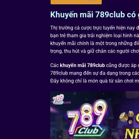
Khuyến mãi 789club có g
Thị trường cá cược trực tuyến hiện nay 
bạn trẻ tham gia trải nghiệm loại hình n
khuyến mãi chính là một trong những điề
trọng, thu hút và giữ chân các người chơ
Các
khuyến mãi 789club
cũng được áp d
789club mang đến sự đa dạng trong các k
Đây không chỉ là món quà từ sân chơi m