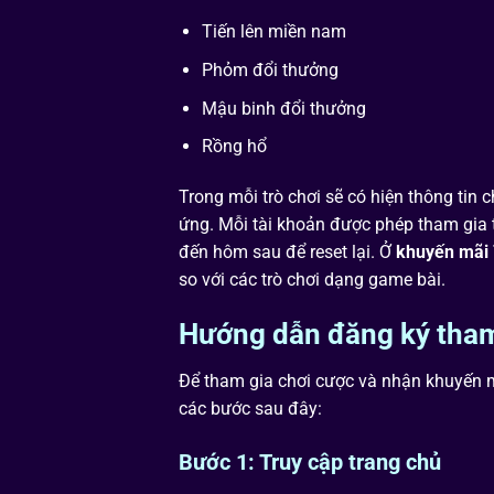
Tiến lên miền nam
Phỏm đổi thưởng
Mậu binh đổi thưởng
Rồng hổ
Trong mỗi trò chơi sẽ có hiện thông tin 
ứng. Mỗi tài khoản được phép tham gia t
đến hôm sau để reset lại. Ở
khuyến mãi 
so với các trò chơi dạng game bài.
Hướng dẫn đăng ký tham
Để tham gia chơi cược và nhận khuyến m
các bước sau đây:
Bước 1: Truy cập trang chủ