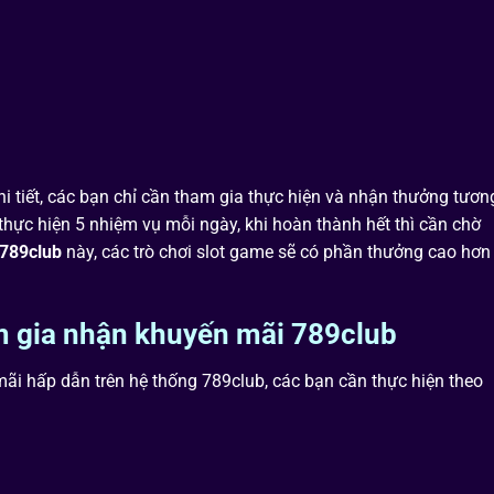
chi tiết, các bạn chỉ cần tham gia thực hiện và nhận thưởng tươn
hực hiện 5 nhiệm vụ mỗi ngày, khi hoàn thành hết thì cần chờ
789club
này, các trò chơi slot game sẽ có phần thưởng cao hơn
 gia nhận khuyến mãi 789club
ãi hấp dẫn trên hệ thống 789club, các bạn cần thực hiện theo