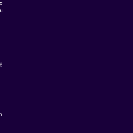
ơi
ầu
ọ
ẽ
n