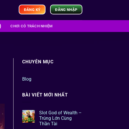
ĐĂNG KÝ
ĐĂNG NHẬP
CHƠI CÓ TRÁCH NHIỆM
CHUYÊN MỤC
Blog
BÀI VIẾT MỚI NHẤT
Slot God of Wealth –
Trúng Lớn Cùng
Thần Tài