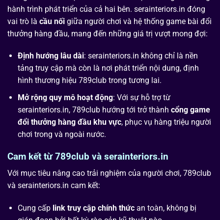
hành trình phát triển của cả hai bên. serainteriors.in đóng
vai trò là
cầu nối
giữa người chơi và hệ thống game bài đổi
thưởng hàng đầu, mang đến những giá trị vượt mong đợi:
Định hướng lâu dài
: serainteriors.in không chỉ là nền
tảng truy cập mà còn là nơi phát triển nội dung, định
hình thương hiệu 789club trong tương lai.
Mở rộng quy mô hoạt động
: Với sự hỗ trợ từ
serainteriors.in, 789club hướng tới trở thành
cổng game
đổi thưởng hàng đầu khu vực
, phục vụ hàng triệu người
chơi trong và ngoài nước.
Cam kết từ 789club và serainteriors.in
Với mục tiêu nâng cao trải nghiệm của người chơi, 789club
và serainteriors.in cam kết:
Cung cấp
link truy cập chính thức
an toàn, không bị