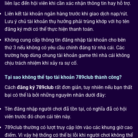
liên lạc đến hội viên khi cần xác nhận thông tin hay hỗ trợ.
Liên kết tài khoản ngân hàng trước khi giao dịch nạp/rút.
Lưu ý chủ tài khoản thụ hưởng phải trùng khớp với họ tên
đăng ký mới có thể thực hiện thanh toán.
Không cung cấp thông tin đăng nhập tài khoản cho bên
thứ 3 nếu không có yêu cầu chính đáng từ nhà cái. Các
trường hợp dùng chung tài khoản game thì nhà cái không
chịu trách nhiệm khi xảy ra sự cố.
Tại sao không thể tạo tài khoản 789club thành công?
Cách
đăng ký 789club
rất đơn giản, tuy nhiên nếu bạn thất
bại có thể là bởi những nguyên nhân dưới đây:
Tên đăng nhập người chơi đã tồn tại, có nghĩa đã có hội
viên trước đó chọn cái tên này.
789club thường có lượt truy cập lớn vào các khung giờ cao
điểm. Vì vậy hệ thống có thể bị lỗi khi người chơi không thể