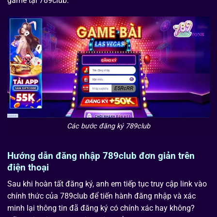
game tại 789club.
Các bước đăng ký 789club
Hướng dẫn đăng nhập 789club đơn giản trên
điện thoại
Sau khi hoàn tất đăng ký, anh em tiếp tục truy cập link vào
chính thức của 789club để tiến hành đăng nhập và xác
minh lại thông tin đã đăng ký có chính xác hay không?