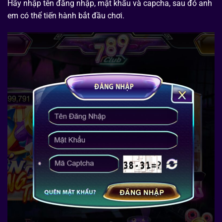
Hãy nhập tên đăng nhập, mật khẩu và capcha, sau đó anh
em có thể tiến hành bắt đầu chơi.