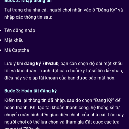
Bước 2: Nhập thông tin
Tại trang chủ nhà cái, người chơi nhấn vào ô “Đăng Ký” và
nhập các thông tin sau:
Tên đăng nhập
Mật khẩu
Mã Captcha
Lưu ý khi
đăng ký 789club
, bạn cần chọn độ dài mật khẩu
tốt và khó đoán. Tránh đặt các chuỗi ký tự số liền kề nhau,
điều này sẽ giúp tài khoản của bạn được bảo mật hơn.
Bước 3: Hoàn tất đăng ký
Kiểm tra lại thông tin đã nhập, sau đó chọn “Đăng Ký” để
hoàn thành. Khi tạo tài khoản thành công, hệ thống sẽ tự
chuyển màn hình đến giao diện chính của nhà cái. Lúc này
người chơi có thể lựa chọn và tham gia đặt cược các tựa