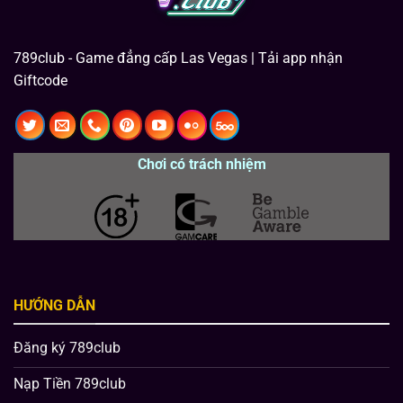
789club - Game đẳng cấp Las Vegas | Tải app nhận
Giftcode
Chơi có trách nhiệm
HƯỚNG DẪN
Đăng ký 789club
Nạp Tiền 789club