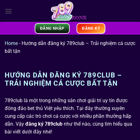
Bỏ
qua
nội
dung
ĐĂNG NHẬP
ĐĂNG KÝ
Home
-
Hướng dẫn đăng ký 789club – Trải nghiệm cá cược
bất tận
HƯỚNG DẪN ĐĂNG KÝ 789CLUB –
TRẢI NGHIỆM CÁ CƯỢC BẤT TẬN
789club là một trong những sân chơi giải trí uy tín được
đông đảo bet thủ Việt yêu thích. Tại đây thường xuyên
cung cấp các trò chơi cá cược với nhiều phần thưởng hấp
dẫn. Vậy
đăng ký 789club
như thế nào, cùng tìm hiểu qua
bài viết dưới đây nhé!