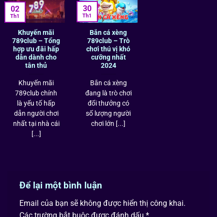
30
02
Th1
Th1
Khuyến mãi
Bắn cá xèng
789club – Tổng
789club – Trò
hợp ưu đãi hấp
chơi thú vị khó
dẫn dành cho
cưỡng nhất
tân thủ
2024
Khuyến mãi
Bắn cá xèng
789club chính
đang là trò chơi
là yếu tố hấp
đổi thưởng có
dẫn người chơi
số lượng người
nhất tại nhà cái
chơi lớn [...]
[...]
Để lại một bình luận
Email của bạn sẽ không được hiển thị công khai.
Các trường bắt buộc được đánh dấu
*