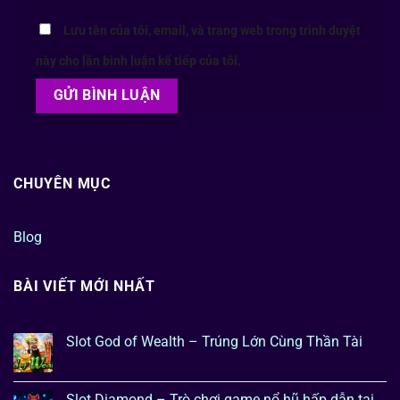
Lưu tên của tôi, email, và trang web trong trình duyệt
này cho lần bình luận kế tiếp của tôi.
CHUYÊN MỤC
Blog
BÀI VIẾT MỚI NHẤT
Slot God of Wealth – Trúng Lớn Cùng Thần Tài
Slot Diamond – Trò chơi game nổ hũ hấp dẫn tại