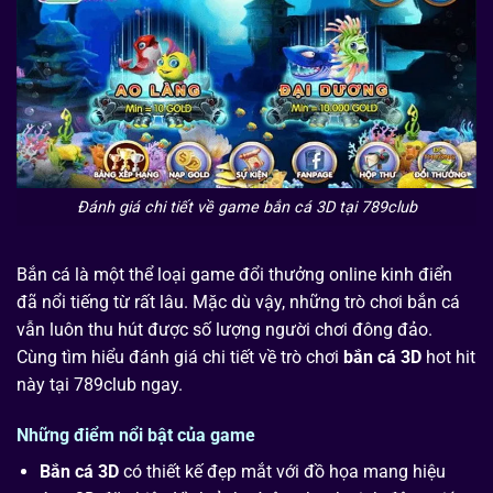
Đánh giá chi tiết về game bắn cá 3D tại 789club
Bắn cá là một thể loại game đổi thưởng online kinh điển
đã nổi tiếng từ rất lâu. Mặc dù vậy, những trò chơi bắn cá
vẫn luôn thu hút được số lượng người chơi đông đảo.
Cùng tìm hiểu đánh giá chi tiết về trò chơi
bắn cá 3D
hot hit
này tại 789club ngay.
Những điểm nổi bật của game
Bắn cá 3D
có thiết kế đẹp mắt với đồ họa mang hiệu