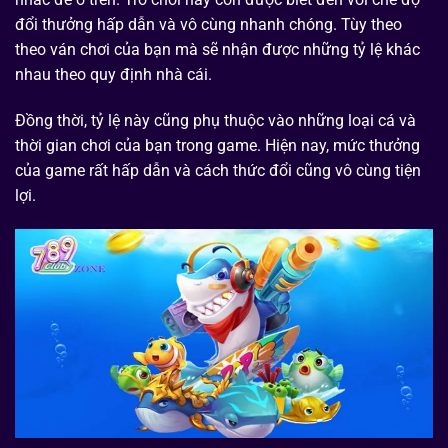
đổi thưởng hấp dẫn và vô cùng nhanh chóng. Tùy theo
theo ván chơi của bạn mà sẽ nhận được những tỷ lệ khác
nhau theo quy định nhà cái.
Đồng thời, tỷ lệ này cũng phụ thuộc vào những loại cá và
thời gian chơi của bạn trong game. Hiện nay, mức thưởng
của game rất hấp dẫn và cách thức đổi cũng vô cùng tiện
lợi.